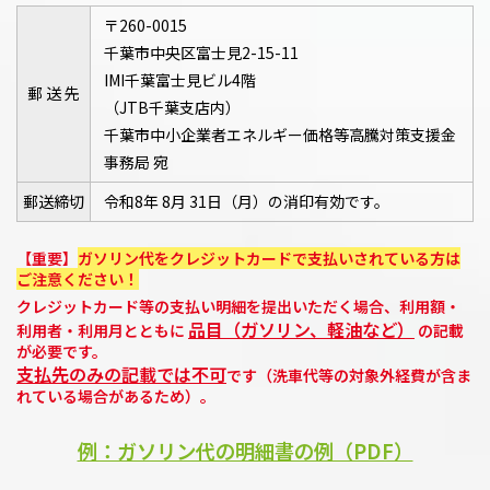
〒260-0015
千葉市中央区富士見2-15-11
IMI千葉富士見ビル4階
郵 送 先
（JTB千葉支店内）
千葉市中小企業者エネルギー価格等高騰対策支援金
事務局 宛
郵送締切
令和8年 8月 31日（月）の消印有効です。
【重要】
ガソリン代をクレジットカードで支払いされている方は
ご注意ください！
クレジットカード等の支払い明細を提出いただく場合、利用額・
品目（ガソリン、軽油など）
利用者・利用月とともに
の記載
が必要です。
支払先のみの記載では不可
です（洗車代等の対象外経費が含ま
れている場合があるため）。
例：ガソリン代の明細書の例（PDF）